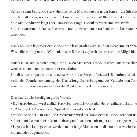
Seit etwa dem Jahr 2000 steckt die klassische Musikindustrie in der Krise – die Situation
• die Künstler klagen über sinkende Einkommen, steigenden Wettbewerb und zunehme
• die Musikindustrie klagt über Umsatzrückgänge, Produktpiraterie und Preisverfall
• die Konsumenten sehen sich einem immer größeren, unübersichtlichen, inflationären
erschwert.
Das klassische kommerzielle Modell Musik zu produzieren, zu finanzieren und zu verkauf
Wesentliche nötig macht. Wir denken eine Krise ist zugleich immer auch die Möglichke
Musik ist an sich gemeinnützig: Sie soll allen Menschen Freude machen, alle Mensch
welcher Nationalität, Sprache oder Hautfarbe.
Um dies auch organisatorisch umzusetzen soll der Verein „Netzwerk Kulturimpuls“ als 
stellt , der Spendengewinnung, der Herstellung, Bewerbung und des Vertriebs von Ton
war. Technisch ist dies im Zeitalter der Digitalisierung durchaus möglich.
Dies hat für alle Beteiligten große Vorteile:
• Kulturproduktion wird endlich förderbar, sowohl von Seiten der öffentlichen Hand,
GEMA und GEZ – wie es bei Spielstätten längst üblich ist
• auf der Seite der Künstler und Produzenten wird der kommerzielle Druck gelindert und
• ehrenamtliche Mitarbeiter können ihre Qualifikationen einbringen und im Gegenzug L
• Jugendarbeit kann geleistet werden indem junge Menschen an die moderne Audioprodukt
kommunalen Jugendarbeit