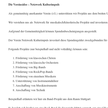
Die Vereinsidee – Netzwerk Kulturimpuls
Als gemeinnützig anerkannter Verein (i.G.) unterstützen wir Projekte aus dem breiten
Wir verstehen uns als Netzwerk für musikalisch/künstlerische Projekte und investiere
Aufgrund der Gemeinnützigkeit können Spendenbescheinigungen ausgestellt.
Der Verein Netzwerk Kulturimpuls investiert diese Spendengelder zweckgebunden für da
Folgende Projekte (nur beispielhaft und nicht vollzählig) können sein:
Förderung von klassischen Chören
Förderung von klassische Orchestern
Förderung von Big-Bands
Förderung von Rock/Pop-Bands
Förderung von einzelnen Musikern
Unterstützung von Instrumentallehrer
Anschaffung von Musikinstrumente
Anschaffung von Technik
Beispielhaft erläutern wir hier ein Band-Projekt aus dem Raum Stuttgart:
Es handelt sich hierbei um eine Rock-Band die finanzielle Mittel sammelt, um eine CD 