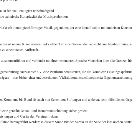
 ist für alle Beteiligten unbefriedigend
nde technische Komplexität der Musikproduktion
 Markt oft immer gleichförmiger Musik gegenüber, der eine Identifikation mit und einen Kons
en ist in eine Krise geraten und vielleicht an eine Grenze, die vielleicht eine Neubesinnung a
it zu einem neuen Aufbruch.
en zusammenführen und verbindet mit ihrer besonderen Sprache Menschen über alle Grenzen hi
gemeinnützig anerkannter e.V. eine Plattform bereitstellen, die das komplette Leistungsspektr
trägern – was bisher einer unübersehbaren Vielfalt kommerziell motivierter Eigenunternehmun
 von Kommune bis Bund als auch von Seiten von Stiftungen und anderen, semi-öffentlichen Org
 eine gerechte Mittel- und Honorarausschüttung sicher gestellt
eistungen und Geräte des Vereines nutzen
ion herangeführt werden; in diesem Sinne tritt der Verein an die Seite der klassischen Stätte