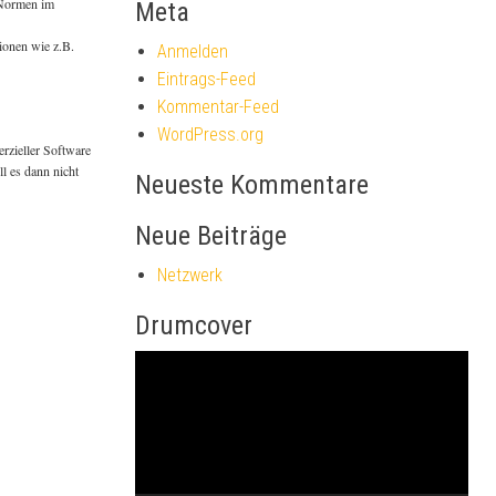
r Normen im
Meta
ionen wie z.B.
Anmelden
Eintrags-Feed
Kommentar-Feed
WordPress.org
erzieller Software
l es dann nicht
Neueste Kommentare
Neue Beiträge
Netzwerk
Drumcover
Video-
Player