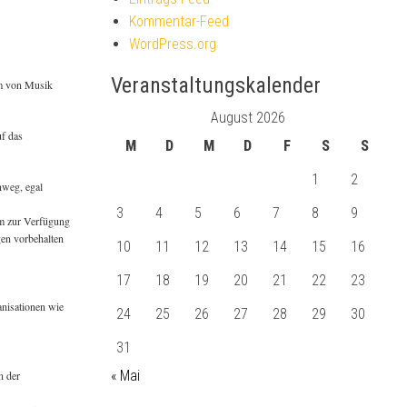
Kommentar-Feed
WordPress.org
Veranstaltungskalender
um von Musik
August 2026
uf das
M
D
M
D
F
S
S
1
2
nweg, egal
3
4
5
6
7
8
9
um zur Verfügung
gen vorbehalten
10
11
12
13
14
15
16
17
18
19
20
21
22
23
anisationen wie
24
25
26
27
28
29
30
31
« Mai
n der