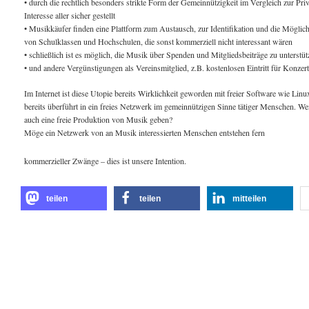
• durch die rechtlich besonders strikte Form der Gemeinnützigkeit im Vergleich zur Pr
Interesse aller sicher gestellt
• Musikkäufer finden eine Plattform zum Austausch, zur Identifikation und die Möglich
von Schulklassen und Hochschulen, die sonst kommerziell nicht interessant wären
• schließlich ist es möglich, die Musik über Spenden und Mitgliedsbeiträge zu unterstü
• und andere Vergünstigungen als Vereinsmitglied, z.B. kostenlosen Eintritt für Konze
Im Internet ist diese Utopie bereits Wirklichkeit geworden mit freier Software wie Lin
bereits überführt in ein freies Netzwerk im gemeinnützigen Sinne tätiger Menschen. We
auch eine freie Produktion von Musik geben?
Möge ein Netzwerk von an Musik interessierten Menschen entstehen fern
kommerzieller Zwänge – dies ist unsere Intention.
teilen
teilen
mitteilen